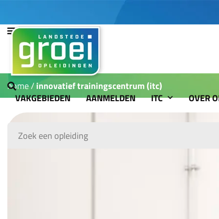
home
innovatief trainingscentrum (itc)
VAKGEBIEDEN
AANMELDEN
ITC
OVER O