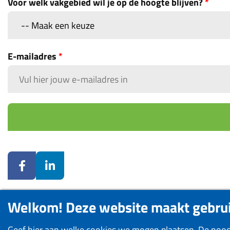
Voor welk vakgebied wil je op de hoogte blijven?
*
E-mailadres
*
Welkom! Deze website maakt gebrui
Geef hier aan welke cookies we mogen plaatsen. De noodz