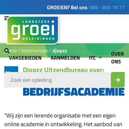
GROEIEN? Bel ons
088 - 850 79 71
home
testimonials
djopzz
OVER
VAKGEBIEDEN
AANMELDEN
ITC
ONS
Djopzz Uitzendbureau over:
EIGEN
BEDRIJFSACADEMIE
"Wij zijn een lerende organisatie met een eigen
online academie in ontwikkeling. Het aanbod van