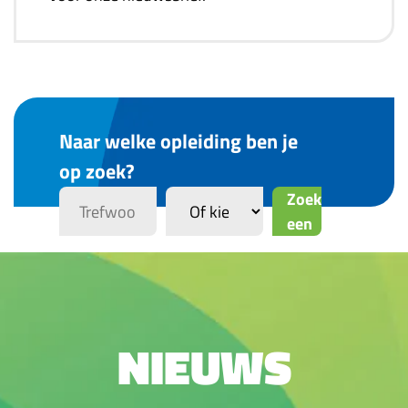
Naar welke opleiding ben je
op zoek?
Zoek
een
opleiding
NIEUWS