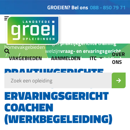
GROEIEN? Bel ons
088 - 850 79 71
zorg &
praktijkgerichte training
home
vakgebieden
welzijn
vraag- en ervaringsgericht
OVER
VAKGEBIEDEN
AANMELDEN
ITC
coachen (werkbegeleiding)
ONS
PRAKTIJKGERICHTE
TRAINING VRAAG- EN
ERVARINGSGERICHT
COACHEN
(WERKBEGELEIDING)